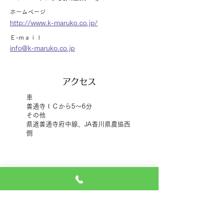
ホームページ
http://www.k-maruko.co.jp/
​Ｅ-ｍａｉｌ
info@k-maruko.co.jp
アクセス
車
善通寺ＩＣから5～6分
その他
県道善通寺府中線、JA香川県農協西
側